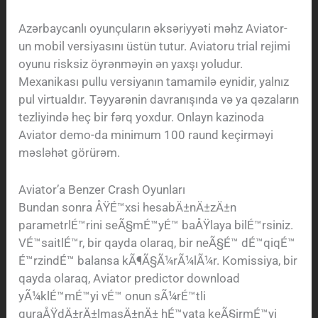
Azərbaycanlı oyunçuların əksəriyyəti məhz Aviator-
un mobil versiyasını üstün tutur. Aviatoru trial rejimi
oyunu risksiz öyrənməyin ən yaxşı yoludur.
Mexanikası pullu versiyanın tamamilə eynidir, yalnız
pul virtualdır. Təyyarənin davranışında və ya qəzaların
tezliyində heç bir fərq yoxdur. Onlayn kazinoda
Aviator demo-da minimum 100 raund keçirməyi
məsləhət görürəm.
Aviator’a Benzer Crash Oyunları
Bundan sonra ÅŸÉ™xsi hesabÄ±nÄ±zÄ±n
parametrlÉ™rini seÃ§mÉ™yÉ™ baÅŸlaya bilÉ™rsiniz.
VÉ™saitlÉ™r, bir qayda olaraq, bir neÃ§É™ dÉ™qiqÉ™
É™rzindÉ™ balansa kÃ¶Ã§Ã¼rÃ¼lÃ¼r. Komissiya, bir
qayda olaraq, Aviator predictor download
yÃ¼klÉ™mÉ™yi vÉ™ onun sÃ¼rÉ™tli
quraÅŸdÄ±rÄ±lmasÄ±nÄ± hÉ™yata keÃ§irmÉ™yi