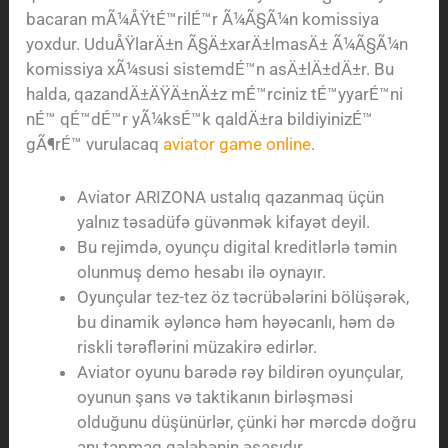
bacaran mÃ¼ÅŸtÉ™rilÉ™r Ã¼Ã§Ã¼n komissiya
yoxdur. UduÅŸlarÄ±n Ã§Ä±xarÄ±lmasÄ± Ã¼Ã§Ã¼n
komissiya xÃ¼susi sistemdÉ™n asÄ±lÄ±dÄ±r. Bu
halda, qazandÄ±ÄŸÄ±nÄ±z mÉ™rciniz tÉ™yyarÉ™ni
nÉ™ qÉ™dÉ™r yÃ¼ksÉ™k qaldÄ±ra bildiyinizÉ™
gÃ¶rÉ™ vurulacaq
aviator game online
.
Aviator ARIZONA ustalıq qazanmaq üçün
yalnız təsadüfə güvənmək kifayət deyil.
Bu rejimdə, oyunçu digital kreditlərlə təmin
olunmuş demo hesabı ilə oynayır.
Oyunçular tez-tez öz təcrübələrini bölüşərək,
bu dinamik əyləncə həm həyəcanlı, həm də
riskli tərəflərini müzakirə edirlər.
Aviator oyunu barədə rəy bildirən oyunçular,
oyunun şans və taktikanın birləşməsi
olduğunu düşünürlər, çünki hər mərcdə doğru
anı tapmaq qələbənin əsasıdır.