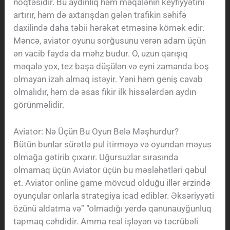
nöqtəsidir. Bu aydınlıq həm məqalənin keyfiyyətini
artırır, həm də axtarışdan gələn trafikin səhifə
daxilində daha təbii hərəkət etməsinə kömək edir.
Məncə, aviator oyunu sorğusunu verən adam üçün
ən vacib fayda da məhz budur. O, uzun qarışıq
məqalə yox, tez başa düşülən və eyni zamanda boş
olmayan izah almaq istəyir. Yəni həm geniş cavab
olmalıdır, həm də əsas fikir ilk hissələrdən aydın
görünməlidir.
Aviator: Nə Üçün Bu Oyun Belə Məşhurdur?
Bütün bunlar sürətlə pul itirməyə və oyundan məyus
olmağa gətirib çıxarır. Uğursuzlar sırasında
olmamaq üçün Aviator üçün bu məsləhətləri qəbul
et. Aviator online game mövcud olduğu illər ərzində
oyunçular onlarla strategiya icad ediblər. Əksəriyyəti
özünü aldatma və” “olmadığı yerdə qanunauyğunluq
tapmaq cəhdidir. Amma real işləyən və təcrübəli