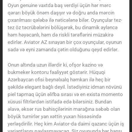
Oyun genuine vaxtda baş verdiyi üçün hər mərc
qərarı böyük önəm daşıyır və doğru anda mərcin
çıxarılması qələbə ilə nəticələnə bilər. Oyunçular tez-
tez öz təcrübələrini bölüşərək, bu dinamik əyləncə
həm həyəcanlı, həm də riskli tərəflərini müzakirə
edirlər. Aviator AZ sınayan bir çox oyunçular, oyunun
sadə və eyni zamanda çətin olduğunu qeyd edirlər.
Onun altında uzun illərdir ki, ofşor kazino və
bukmeker kontoru fəaliyyət göstərir. Hüquqi
Azərbaycan ofisi beynəlxalq həmkarı ilə heç bir
şəkildə elegant bağlı deyil. İstədiyiniz idman növünü
piel tapmaq üçün əlifba sırası və en exista momento
xüsusi filtrlərdən istifadə edə bilərsiniz. Bundan
əlavə, əksər rus bahisçilərinin marağına səbəb olan
böyük turnirlər yan xəttin yuxarı hissəsində
yerləşdirilir. Heç kim Aviator-da daimi qazanc üçün iş
variantlarını paylaşmayacaq. Siz oyununda hər hansı