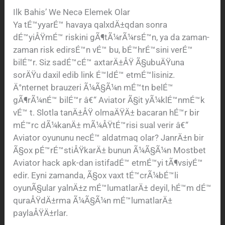
Ilk Bahis’ We Necə Elemek Olar
Ya tÉ™yyarÉ™ havaya qalxdÄ±qdan sonra
dÉ™yiÅŸmÉ™ riskini gÃ¶tÃ¼rÃ¼rsÉ™n, ya da zaman-
zaman risk edirsÉ™n vÉ™ bu, bÉ™hrÉ™sini verÉ™
bilÉ™r. Siz sadÉ™cÉ™ axtarÄ±ÅŸ Ã§ubuÄŸuna
sorÄŸu daxil edib link É™ldÉ™ etmÉ™lisiniz.
Ä°nternet brauzeri Ã¼Ã§Ã¼n mÉ™tn belÉ™
gÃ¶rÃ¼nÉ™ bilÉ™r â€“ Aviator Ã§it yÃ¼klÉ™nmÉ™k
vÉ™ t. Slotla tanÄ±ÅŸ olmaÄŸÄ± bacaran hÉ™r bir
mÉ™rc dÃ¼kanÄ± mÃ¼ÅŸtÉ™risi sual verir â€“
Aviator oyununu necÉ™ aldatmaq olar? JanrÄ±n bir
Ã§ox pÉ™rÉ™stiÅŸkarÄ± bunun Ã¼Ã§Ã¼n Mostbet
Aviator hack apk-dan istifadÉ™ etmÉ™yi tÃ¶vsiyÉ™
edir. Eyni zamanda, Ã§ox vaxt tÉ™crÃ¼bÉ™li
oyunÃ§ular yalnÄ±z mÉ™lumatlarÄ± deyil, hÉ™m dÉ™
quraÅŸdÄ±rma Ã¼Ã§Ã¼n mÉ™lumatlarÄ±
paylaÅŸÄ±rlar.