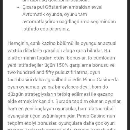
Çıxara pul Göstərilən əmsaldan əvvəl
Avtomatik oyunda, oyunu tam
avtomatlaşdıran nağdlaşdırma seçimindən
istifadə edə bilərsiniz.
Həmçinin, canlı kazino bölümü ilə oyunçular actual
vaxtda dilerlərlə qarşılıqlı əlaqə qura bilərlər. Bu
platformanın təqdim etdiyi bonuslar, to cümlədən
yeni istifadəçilər üçün 150% qarşılama bonusu və
two hundred and fifty pulsuz fırlatma, oyun
təcrübəsini daha ag cəlbedici edir. Pinco Casino-da
oyun oynamaq, yalnız bir əyləncə deyil, həm də
düzgün strategiyaların tətbiq edilməsi ilə qazanc
əldə etmək imkanıdır. Burada təqdim olunan oyunlar,
həm en yeni başlayan oyunçular, həm də təcrübəli
oyunçular üçün uyğunlaşmışdır. Pinco Casino-nun
təqdim etdiyi bonuslar, oyunçulara daha çox oyun