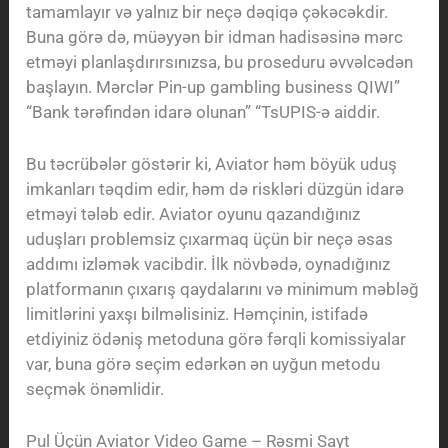
tamamlayır və yalnız bir neçə dəqiqə çəkəcəkdir.
Buna görə də, müəyyən bir idman hadisəsinə mərc
etməyi planlaşdırırsınızsa, bu proseduru əvvəlcədən
başlayın. Mərclər Pin-up gambling business QIWI”
“Bank tərəfindən idarə olunan” “TsUPIS-ə aiddir.
Bu təcrübələr göstərir ki, Aviator həm böyük uduş
imkanları təqdim edir, həm də riskləri düzgün idarə
etməyi tələb edir. Aviator oyunu qazandığınız
uduşları problemsiz çıxarmaq üçün bir neçə əsas
addımı izləmək vacibdir. İlk növbədə, oynadığınız
platformanın çıxarış qaydalarını və minimum məbləğ
limitlərini yaxşı bilməlisiniz. Həmçinin, istifadə
etdiyiniz ödəniş metoduna görə fərqli komissiyalar
var, buna görə seçim edərkən ən uyğun metodu
seçmək önəmlidir.
Pul Üçün Aviator Video Game – Rəsmi Sayt