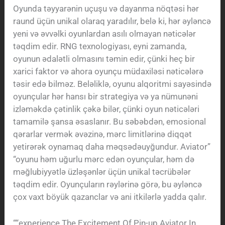
Oyunda təyyarənin uçuşu və dayanma nöqtəsi hər
raund üçün unikal olaraq yaradılır, belə ki, hər əyləncə
yeni və əvvəlki oyunlardan asılı olmayan nəticələr
təqdim edir. RNG texnologiyası, eyni zamanda,
oyunun ədalətli olmasını təmin edir, çünki heç bir
xarici faktor və ahora oyunçu müdaxiləsi nəticələrə
təsir edə bilməz. Beləliklə, oyunu alqoritmi sayəsində
oyunçular hər hansı bir strategiya və ya nümunəni
izləməkdə çətinlik çəkə bilər, çünki oyun nəticələri
tamamilə şansa əsaslanır. Bu səbəbdən, emosional
qərarlar vermək əvəzinə, mərc limitlərinə diqqət
yetirərək oynamaq daha məqsədəuyğundur. Aviator”
“oyunu həm uğurlu mərc edən oyunçular, həm də
məğlubiyyətlə üzləşənlər üçün unikal təcrübələr
təqdim edir. Oyunçuların rəylərinə görə, bu əyləncə
çox vaxt böyük qazanclar və ani itkilərlə yadda qalır.
““experience The Excitement Of Pin-up Aviator In