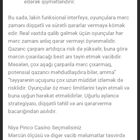
edərək qiymətləndirir.
Bu sadə, lakin funksional interfeys, oyunçulara mərc
zamanı diqqətli və sürətli qərarlar verməyə kömək
edir. Real vaxtda qalib gəlmək üçün oyunçular hər
mərc zamanı anlıq qərar verməyi öyrənməlidir.
Qazanc çarpanı artdıqca risk də yüksəlir, buna görə
mərcin çıxarılacağı best anı təyin etmək vacibdir.
Məsələn, çox aşağı çarpanla mərc çıxarmaq,
potensial qazancı məhdudlaşdıra bilər, amma”
“təyyarənin uçuşunu çox uzun müddət izləmək də
risklidir. Oyunçular öz mərc limitlərini təyin etməli və
buna uyğun hərəkət etməlidirlər. Uğurlu əyləncə
strategiyası, diqqətli təhlil və ani qərarvermə
bacarığından asılıdır.
Niyə Pinco Casino Seçməlisiniz
Mərcün ölçüsü və digər vacib məlumatlar təsvirdə