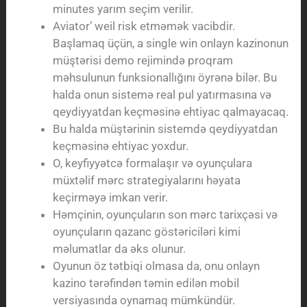
minutes yarım seçim verilir.
Aviator’ weil risk etməmək vacibdir.
Başlamaq üçün, a single win onlayn kazinonun
müştərisi demo rejimində proqram
məhsulunun funksionallığını öyrənə bilər. Bu
halda onun sistemə real pul yatırmasına və
qeydiyyatdan keçməsinə ehtiyac qalmayacaq.
Bu halda müştərinin sistemdə qeydiyyatdan
keçməsinə ehtiyac yoxdur.
O, keyfiyyətcə formalaşır və oyunçulara
müxtəlif mərc strategiyalarını həyata
keçirməyə imkan verir.
Həmçinin, oyunçuların son mərc tarixçəsi və
oyunçuların qazanc göstəriciləri kimi
məlumatlar da əks olunur.
Oyunun öz tətbiqi olmasa da, onu onlayn
kazino tərəfindən təmin edilən mobil
versiyasında oynamaq mümkündür.